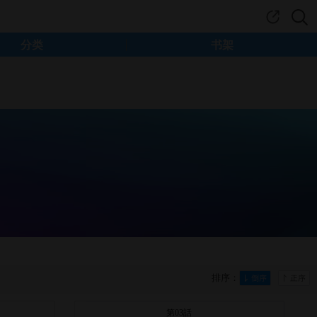
分类
书架
排序：
第03話