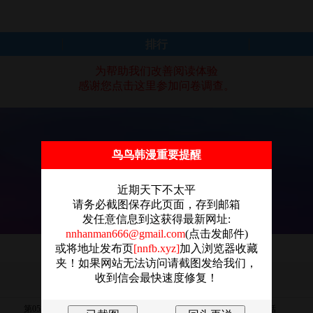
排行
为帮助我们改善阅读体验
感谢您点击这里参加问卷调查。
鸟鸟韩漫重要提醒
近期天下不太平
请务必截图保存此页面，存到邮箱
发任意信息到这获得最新网址:
nnhanman666@gmail.com
(点击发邮件)
或将地址发布页
[nnfb.xyz]
加入浏览器收藏
夹！如果网站无法访问请截图发给我们，
收到信会最快速度修复！
第05話
第04話