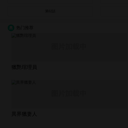
第02話
热门推荐
獵艷琯理員
異界獵妻人