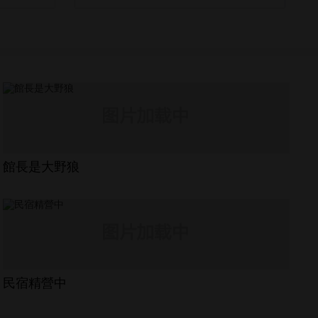
館長是大野狼
民宿精營中