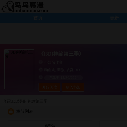
首页
更新
《[3D]神諭第三季》
不知名作者
狗血劇
,
調教
,
後宮
,
3D
,
连载中 12/30/2024
开始阅读
放入书架
介绍:[3D漫畫]神諭第三季
章节列表
第06話