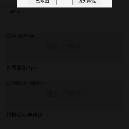
第01話
為民服務App
飛機盃女神連線