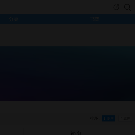
分类
书架
排序：
第97話