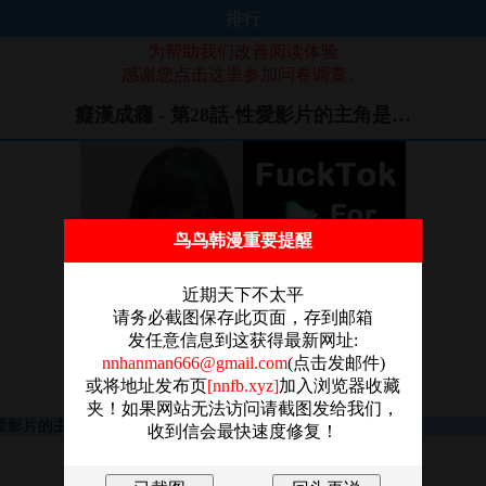
排行
为帮助我们改善阅读体验
感谢您点击这里参加问卷调查。
癡漢成癮 - 第28話-性愛影片的主角是…
鸟鸟韩漫重要提醒
近期天下不太平
请务必截图保存此页面，存到邮箱
发任意信息到这获得最新网址:
nnhanman666@gmail.com
(点击发邮件)
或将地址发布页
[nnfb.xyz]
加入浏览器收藏
夹！如果网站无法访问请截图发给我们，
收到信会最快速度修复！
图片加载失败