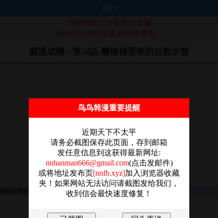
排行
为帮助我们改善阅读体验
感谢您点击这里参加问卷调查。
癡漢成癮 - 第56話-響徹補習班的自慰水聲
鸟鸟韩漫重要提醒
近期天下不太平
请务必截图保存此页面，存到邮箱
发任意信息到这获得最新网址:
nnhanman666@gmail.com
(点击发邮件)
或将地址发布页
[nnfb.xyz]
加入浏览器收藏
夹！如果网站无法访问请截图发给我们，
收到信会最快速度修复！
图片加载失败