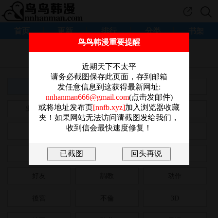
首页
更新
排行
分类
书架
鸟鸟韩漫重要提醒
为帮助我们改善阅读体验
感谢您点击这里参加问卷调查。
近期天下不太平
请务必截图保存此页面，存到邮箱
全部
正妹
恋爱
发任意信息到这获得最新网址:
nnhanman666@gmail.com
(点击发邮件)
或将地址发布页
[nnfb.xyz]
加入浏览器收藏
出版漫画
肉慾
浪漫
夹！如果网站无法访问请截图发给我们，
收到信会最快速度修复！
大尺度
巨乳
有夫之婦
女大生
狗血劇
同居
好友
調教
动作
後宮
不倫
3D