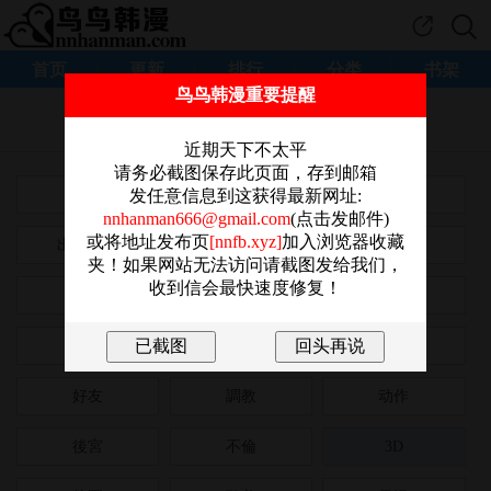
首页
更新
排行
分类
书架
鸟鸟韩漫重要提醒
为帮助我们改善阅读体验
感谢您点击这里参加问卷调查。
近期天下不太平
请务必截图保存此页面，存到邮箱
全部
正妹
恋爱
发任意信息到这获得最新网址:
nnhanman666@gmail.com
(点击发邮件)
或将地址发布页
[nnfb.xyz]
加入浏览器收藏
出版漫画
肉慾
浪漫
夹！如果网站无法访问请截图发给我们，
收到信会最快速度修复！
大尺度
巨乳
有夫之婦
女大生
狗血劇
同居
好友
調教
动作
後宮
不倫
3D